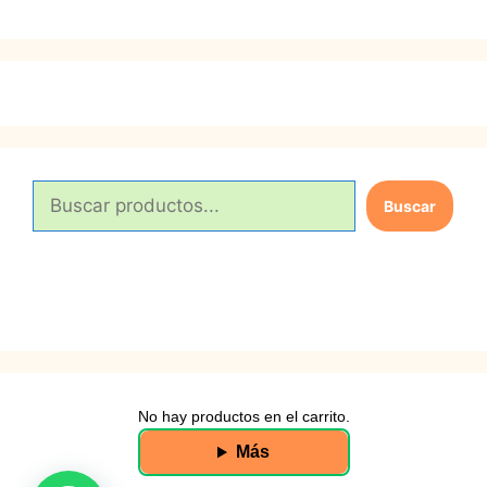
B
Buscar
u
s
c
a
r
No hay productos en el carrito.
Más