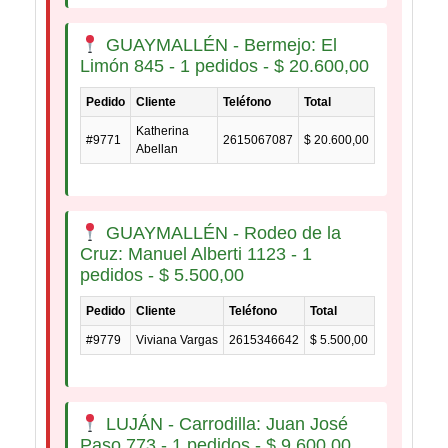
GUAYMALLÉN - Bermejo: El
Limón 845 - 1 pedidos -
$
20.600,00
Pedido
Cliente
Teléfono
Total
Katherina
#9771
2615067087
$
20.600,00
Abellan
GUAYMALLÉN - Rodeo de la
Cruz: Manuel Alberti 1123 - 1
pedidos -
$
5.500,00
Pedido
Cliente
Teléfono
Total
#9779
Viviana Vargas
2615346642
$
5.500,00
LUJÁN - Carrodilla: Juan José
Paso 773 - 1 pedidos -
$
9.600,00