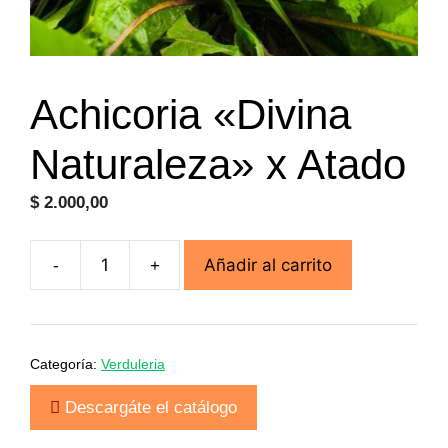
Achicoria «Divina
Naturaleza» x Atado
$
2.000,00
Añadir al carrito
-
+
Achicoria
"Divina
Naturaleza"
x
Categoría:
Verduleria
Atado
cantidad
Descargáte el catálogo