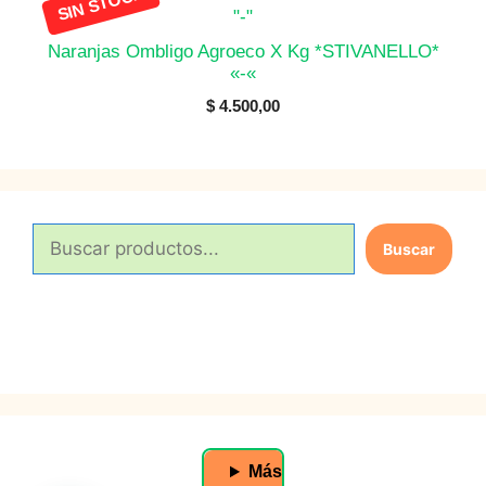
Naranjas Ombligo Agroeco X Kg *STIVANELLO*
«-«
$
4.500,00
B
Buscar
u
s
c
a
r
Más