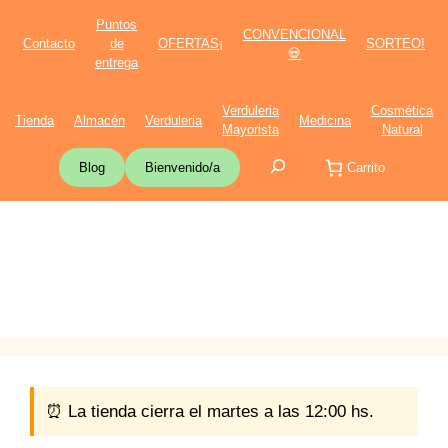
Saltar
Puntos
CONVENCIONAL
al
Contacto
de
OFERTAS¡
SORTEO!
💀
contenido
entrega
Verduleria
Cosmética
Tienda
Almacén
Verduleria
Medicina
Mayorista
Natural
Buscar
Blog
Bienvenido/a
Carrito
⏰ La tienda cierra el martes a las 12:00 hs.