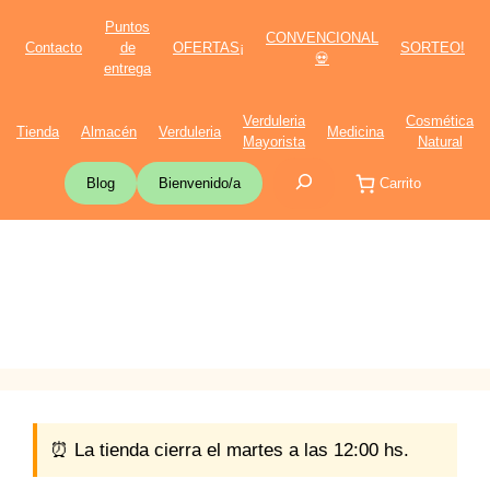
Saltar
Puntos
CONVENCIONAL
al
Contacto
de
OFERTAS¡
SORTEO!
💀
contenido
entrega
Verduleria
Cosmética
Tienda
Almacén
Verduleria
Medicina
Mayorista
Natural
Buscar
Blog
Bienvenido/a
Carrito
⏰ La tienda cierra el martes a las 12:00 hs.