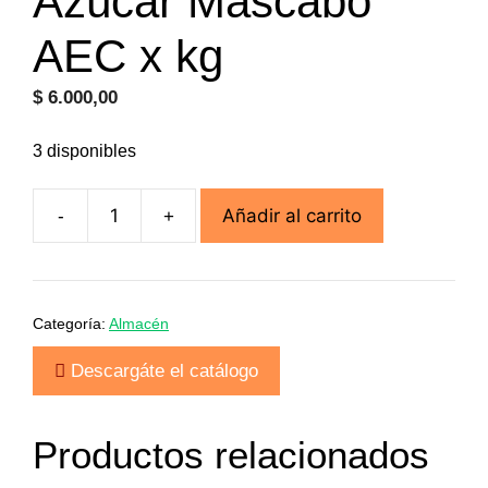
Azúcar Mascabo
AEC x kg
$
6.000,00
3 disponibles
Añadir al carrito
-
+
Azúcar
Mascabo
AEC
x
Categoría:
Almacén
kg
cantidad
Descargáte el catálogo
Productos relacionados