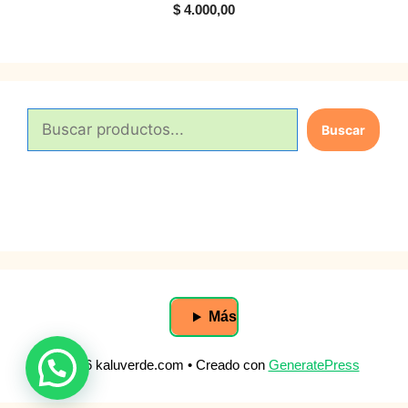
$
4.000,00
B
Buscar
u
s
c
a
r
Más
© 2026 kaluverde.com
• Creado con
GeneratePress
Agregar
$
6.000,00