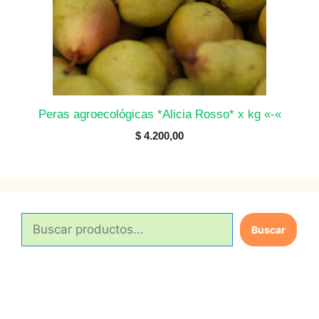
Peras agroecológicas *Alicia Rosso* x kg «-«
$
4.200,00
B
Buscar
u
s
c
a
r