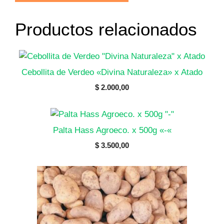
"-
"
Productos relacionados
Bettina
Scoltz
cantidad
Cebollita de Verdeo «Divina Naturaleza» x Atado
$
2.000,00
Palta Hass Agroeco. x 500g «-«
$
3.500,00