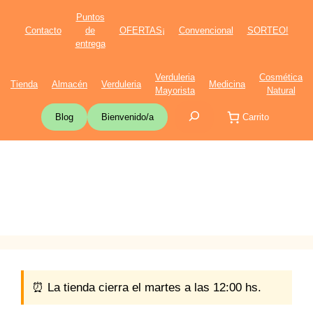
Saltar
Puntos
al
Contacto
de
OFERTAS¡
Convencional
SORTEO!
contenido
entrega
Verduleria
Cosmética
Tienda
Almacén
Verduleria
Medicina
Mayorista
Natural
Buscar
Blog
Bienvenido/a
Carrito
⏰ La tienda cierra el martes a las 12:00 hs.