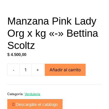
Manzana Pink Lady
Org x kg «-» Bettina
Scoltz
$
4.500,00
Añadir al carrito
-
+
Manzana
Pink
Lady
Org
Categoría:
Verduleria
x
kg
Descargáte el catálogo