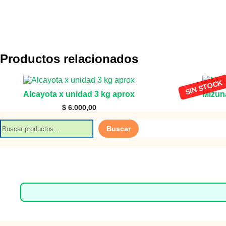
Productos relacionados
Alcayota x unidad 3 kg aprox
Mizun
$
6.000,00
B
Buscar
u
s
c
a
r