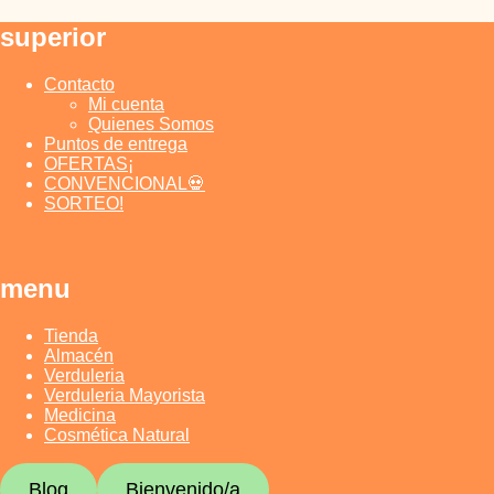
Saltar
superior
al
contenido
Contacto
Mi cuenta
Quienes Somos
Puntos de entrega
OFERTAS¡
CONVENCIONAL💀
SORTEO!
menu
Tienda
Almacén
Verduleria
Verduleria Mayorista
Medicina
Cosmética Natural
Blog
Bienvenido/a