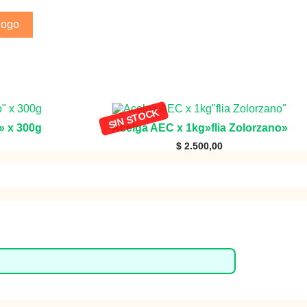
logo
o» x 300g
Acelga AEC x 1kg»flia Zolorzano»
$
2.500,00