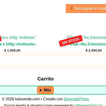
Descargáte el catá
a x 100g «Anthesis»
Perejil «flia Zolorzan
$
1.000,00
$
2.000,00
Carrito
Más
© 2026 kaluverde.com
• Creado con
GeneratePress
Social media & sharing icons powered by
UltimatelySocial