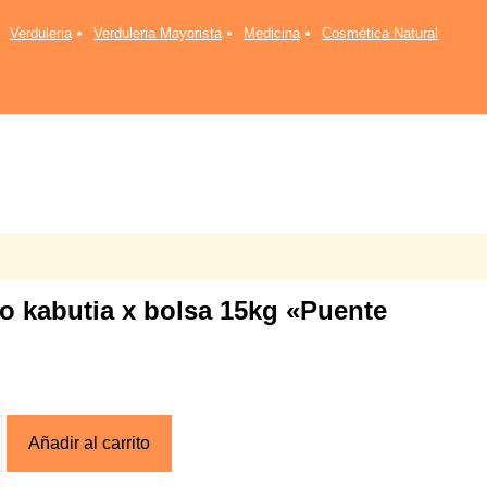
kabutia
x
Verduleria
Verduleria Mayorista
Medicina
Cosmética Natural
bolsa
15kg
"Puente
Blanco"
cantidad
 o kabutia x bolsa 15kg «Puente
Añadir al carrito