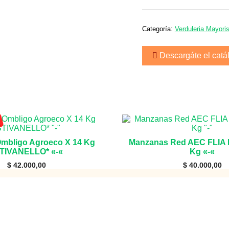
o
kabutia
x
bolsa
Categoría:
Verduleria Mayoris
15kg
"Puente
Descargáte el catá
Blanco"
cantidad
Ombligo Agroeco X 14 Kg
Manzanas Red AEC FLIA
TIVANELLO* «-«
Kg «-«
$
42.000,00
$
40.000,00