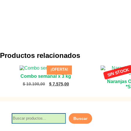
Productos relacionados
¡OFERTA!
Combo semanal x 3 kg
Naranjas 
El
El
$
10.100,00
$
7.575,00
*S
precio
precio
original
actual
era:
es:
$ 10.100,00.
$ 7.575,00.
B
Buscar
u
s