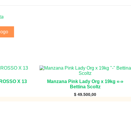
ta
logo
 ROSSO X 13
Manzana Pink Lady Org x 19kg «-»
Bettina Scoltz
$
49.500,00