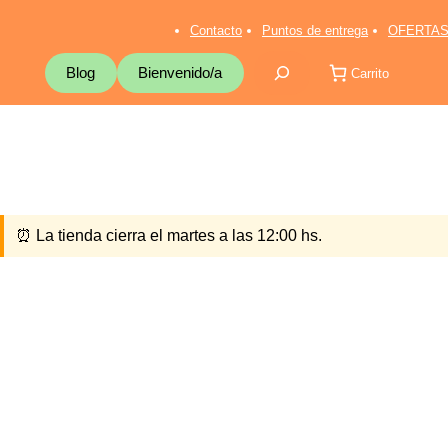
Saltar
al
Contacto
Puntos de entrega
OFERTAS
contenido
Buscar
Blog
Bienvenido/a
Carrito
⏰ La tienda cierra el martes a las 12:00 hs.