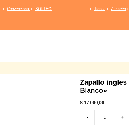
¡
Convencional
SORTEO!
Tienda
Almacén
Zapallo ingles
Blanco»
$
17.000,00
Zapallo
ingles