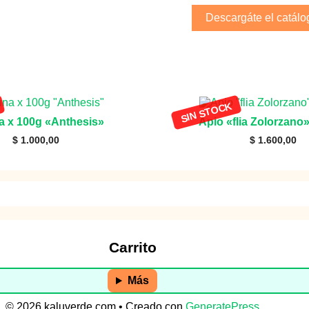
Descargáte el catálo
a x 100g «Anthesis»
Apio «flia Zolorzano
$
1.000,00
$
1.600,00
Carrito
Más
© 2026 kaluverde.com
• Creado con
GeneratePress