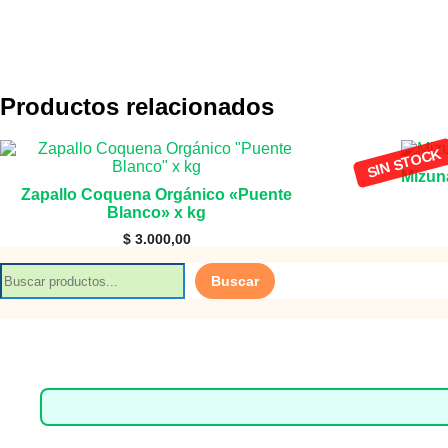
Productos relacionados
Mizun
Zapallo Coquena Orgánico «Puente
Blanco» x kg
$
3.000,00
B
Buscar
u
s
c
a
r