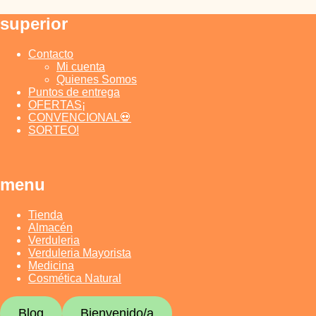
Saltar
superior
al
contenido
Contacto
Mi cuenta
Quienes Somos
Puntos de entrega
OFERTAS¡
CONVENCIONAL💀
SORTEO!
menu
Tienda
Almacén
Verduleria
Verduleria Mayorista
Medicina
Cosmética Natural
Blog
Bienvenido/a