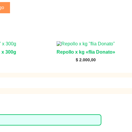
go
» x 300g
Repollo x kg «flia Donato»
$
2.000,00