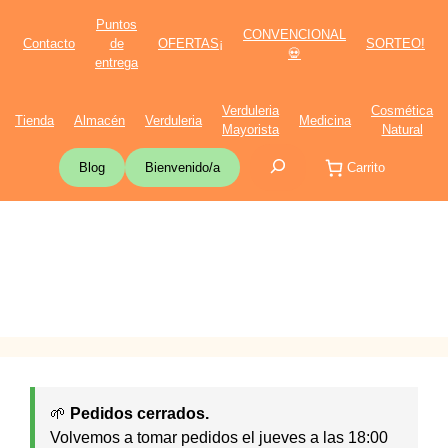
Saltar
Puntos
CONVENCIONAL
al
Contacto
de
OFERTAS¡
SORTEO!
💀
contenido
entrega
Verduleria
Cosmética
Tienda
Almacén
Verduleria
Medicina
Mayorista
Natural
Buscar
Blog
Bienvenido/a
Carrito
🌱
Pedidos cerrados.
Volvemos a tomar pedidos el jueves a las 18:00