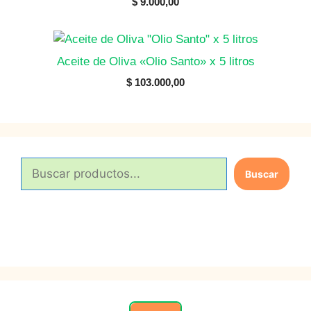
$
9.000,00
Aceite de Oliva «Olio Santo» x 5 litros
$
103.000,00
B
Buscar
u
s
c
a
r