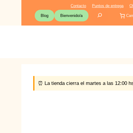
Saltar
Contacto
Puntos de entrega
O
al
Buscar
Blog
Bienvenido/a
Carr
contenido
⏰ La tienda cierra el martes a las 12:00 h