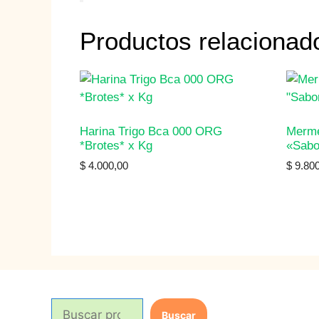
Productos relacionad
Harina Trigo Bca 000 ORG
Merme
*Brotes* x Kg
«Sabo
$
4.000,00
$
9.800
B
Buscar