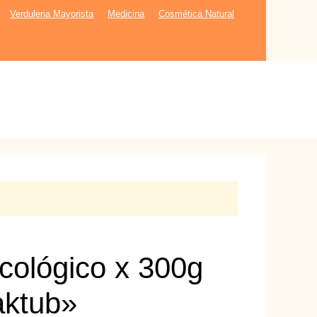
Verduleria Mayorista
Medicina
Cosmética Natural
cológico x 300g
aktub»