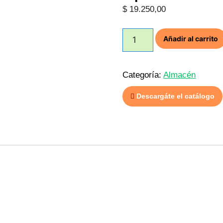
$
19.250,00
Tofu
Añadir al carrito
Agroecológico
x
300g
Categoría:
Almacén
aprox.
"Maktub"
Descargáte el catálogo
cantidad