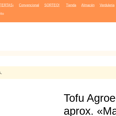
FERTAS¡
Convencional
SORTEO!
Tienda
Almacén
Verduleria
ito
s.
Tofu Agroe
aprox. «M