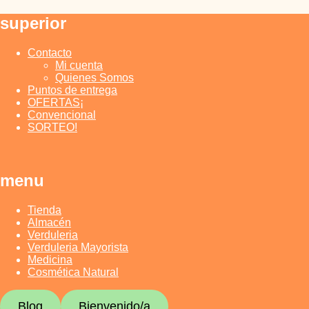
Saltar
superior
al
contenido
Contacto
Mi cuenta
Quienes Somos
Puntos de entrega
OFERTAS¡
Convencional
SORTEO!
menu
Tienda
Almacén
Verduleria
Verduleria Mayorista
Medicina
Cosmética Natural
Blog
Bienvenido/a