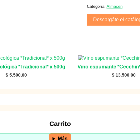
Cacao
x
Categoría:
Almacén
100gr.
"Energía
Descargáte el catálo
Viva"
cantidad
lógica *Tradicional* x 500g
Vino espumante *Cecchin* 
$
5.500,00
$
13.500,00
Carrito
Más