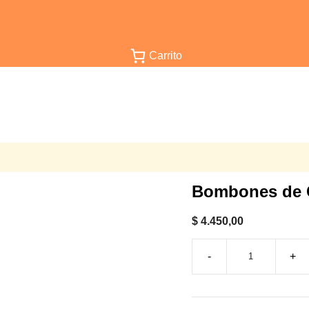
Carrito
Bombones de C
$
4.450,00
Bombones
de
Coco
o