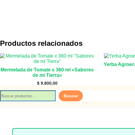
Productos relacionados
Yerba Agroeco
Mermelada de Tomate x 360 ml «Sabores
de mi Tierra»
$
9.800,00
B
Buscar
u
s
c
a
r