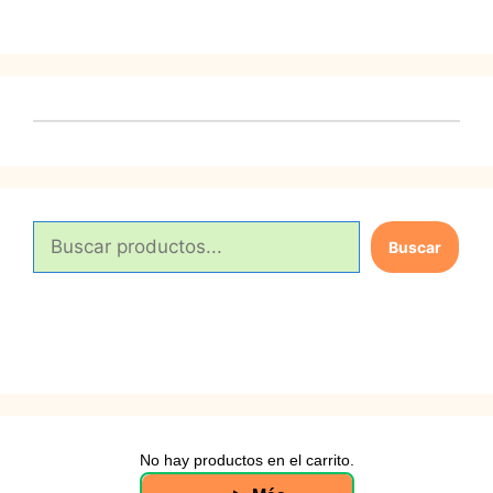
B
Buscar
u
s
c
a
r
No hay productos en el carrito.