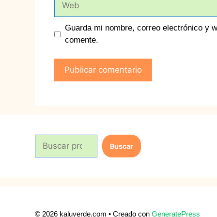
Guarda mi nombre, correo electrónico y 
comente.
B
Buscar
u
s
c
a
r
© 2026 kaluverde.com
• Creado con
GeneratePress