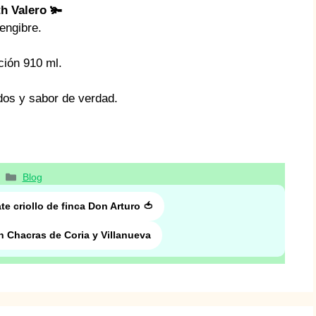
h Valero 🫚
engibre.
ción 910 ml.
dos y sabor de verdad.
Categorías
Blog
e criollo de finca Don Arturo 🍅
Chacras de Coria y Villanueva