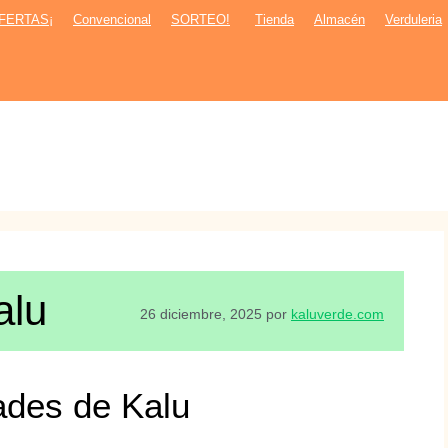
FERTAS¡
Convencional
SORTEO!
Tienda
Almacén
Verduleria
alu
26 diciembre, 2025
por
kaluverde.com
des de Kalu