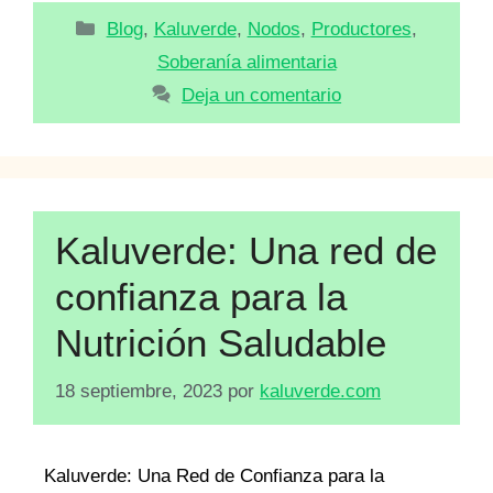
Categorías
Blog
,
Kaluverde
,
Nodos
,
Productores
,
Soberanía alimentaria
Deja un comentario
Kaluverde: Una red de
confianza para la
Nutrición Saludable
18 septiembre, 2023
por
kaluverde.com
Kaluverde: Una Red de Confianza para la